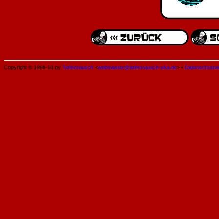
Copyright © 1998-18 by
Tiefenrausch
<
webmaster@tiefenrausch-ska.de
> •
Datenschutze