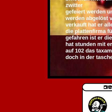
zwitter
gefeiert werden u
werden abgelöst 
verkauft hat er all
die plattenfirma fü
gefahren ist er di
hat stunden mit e
auf 102 das taxam
doch in der tasche