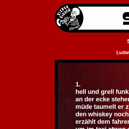
Ludwi
1.
hell und grell fun
an der ecke stehe
müde taumelt er z
den whiskey noch 
erzählt dem fahre