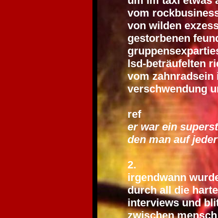
um im taxi etwas
vom rockbusiness
von wilden exzes
gestorbenen feun
gruppensexpartie
lsd-beträufelten 
vom zahnradsein 
verschwendung un
ref
er war ein superst
den man auf jeder
2.
irgendwann wurde
durch all die hart
interviews und bli
zwischen mensch u