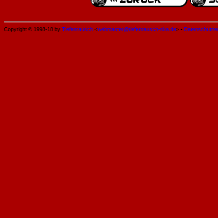
Copyright © 1998-18 by
Tiefenrausch
<
webmaster@tiefenrausch-ska.de
> •
Datenschutze