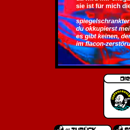
sie ist für mich di
spiegelschrankter
du okkupierst me
es gibt keinen, de
im flacon-zerstö