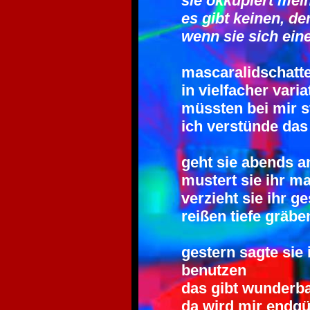
sie okkupiert mei
es gibt keinen, de
wenn sie sich ein
mascaralidschatte
in vielfacher varia
müssten bei mir s
ich verstünde das
geht sie abends a
mustert sie ihr m
verzieht sie ihr g
reißen tiefe gräbe
gestern sagte sie 
benutzen
das gibt wunderba
da wird mir endgü