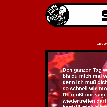
Ludwi
Den ganzen Tag wa
bis du mich mal w
denn ich muß dic
so schnell wie mö
Du mußt nur sage
wiedertreffen darf