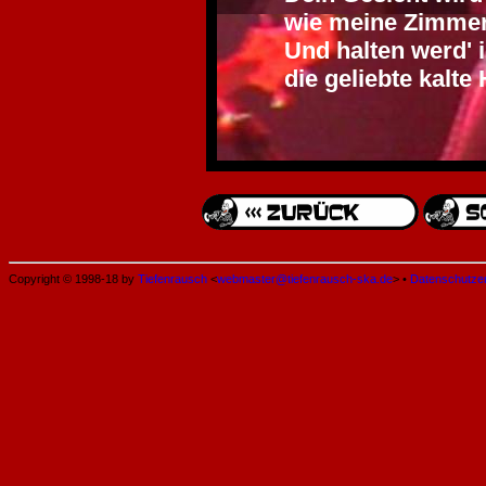
wie meine Zimme
Und halten werd'
die geliebte kalte
Copyright © 1998-18 by
Tiefenrausch
<
webmaster@tiefenrausch-ska.de
> •
Datenschutze