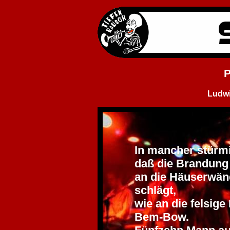
P
Ludwi
In mancher stürmi
daß die Brandung
an die Häuserwän
schlägt,
wie an die felsige
Bem-Bow.