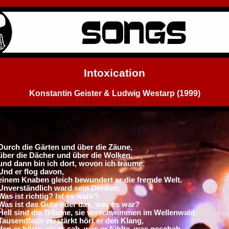
Intoxication
Konstantin Geister & Ludwig Westarp (1999)
Durch die Gärten und über die Zäune,
über die Dächer und über die Wolken,
und dann bin ich dort, wovon ich träume.
Und er flog davon,
einem Knaben gleich bewundert er die fremde Welt.
Unverständlich ward sein Denken:
Was ist richtig? Ist es wahr?
Was ist das Gute oder das, was es war?
Hell sind die Träume, sie verschwimmen im Wellenwald.
Tausendfach verstärkt hört er den Klang,
den er hörte, als er sah, was er fühlte, was geschah.