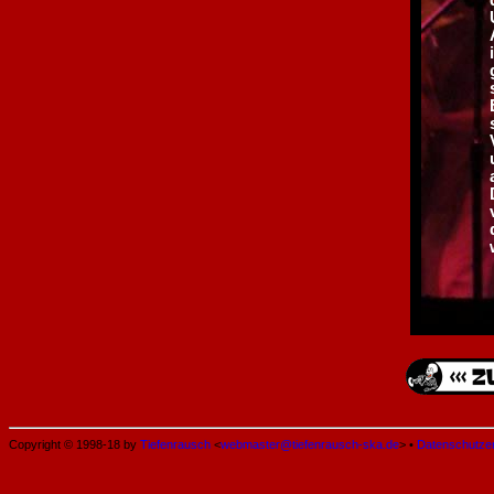
Copyright © 1998-18 by
Tiefenrausch
<
webmaster@tiefenrausch-ska.de
> •
Datenschutze