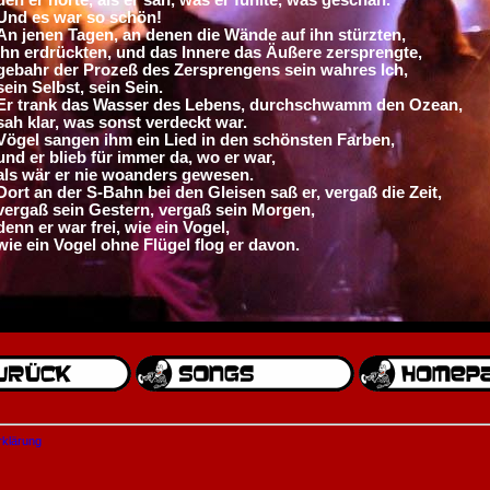
Und es war so schön!
An jenen Tagen, an denen die Wände auf ihn stürzten,
ihn erdrückten, und das Innere das Äußere zersprengte,
gebahr der Prozeß des Zersprengens sein wahres Ich,
sein Selbst, sein Sein.
Er trank das Wasser des Lebens, durchschwamm den Ozean,
sah klar, was sonst verdeckt war.
Vögel sangen ihm ein Lied in den schönsten Farben,
und er blieb für immer da, wo er war,
als wär er nie woanders gewesen.
Dort an der S-Bahn bei den Gleisen saß er, vergaß die Zeit,
vergaß sein Gestern, vergaß sein Morgen,
denn er war frei, wie ein Vogel,
wie ein Vogel ohne Flügel flog er davon.
rklärung