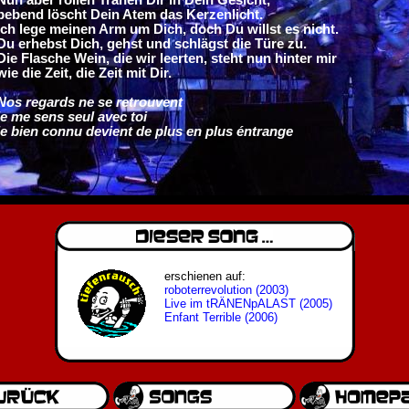
bebend löscht Dein Atem das Kerzenlicht.
Ich lege meinen Arm um Dich, doch Du willst es nicht.
Du erhebst Dich, gehst und schlägst die Türe zu.
Die Flasche Wein, die wir leerten, steht nun hinter mir
wie die Zeit, die Zeit mit Dir.
Nos regards ne se retrouvent
je me sens seul avec toi
le bien connu devient de plus en plus éntrange
erschienen auf:
roboterrevolution (2003)
Live im tRÄNENpALAST (2005)
Enfant Terrible (2006)