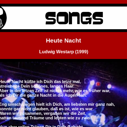
Heute Nacht
Ludwig Westarp (1999)
Heute Nacht küßte ich Dich das letze mal,
streichelte Dein schönes, langes Haar.
Aber in der letzen Zeit ist nichts mehr, wie es früher war,
als ich Dir die ganze Nacht in die Augen sah.
Eng umschlungen hielt ich Dich, am liebsten mir ganz nah,
konnte gar nicht glauben, daß es ist, wie es war.
Waren wir zusammen, vergaßen wir die Zeit,
hatten tausend Träume und lebten wie zu zweit.
Nun aber rollen Tränen Dir in Dein Gesicht,