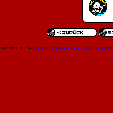
Copyright © 1998-18 by
Tiefenrausch
<
webmaster@tiefenrausch-ska.de
> •
Datenschutze