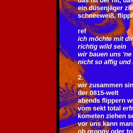
das ist der hit, d
ein düsenjäger zi
schneeweiß, flipp
ref
ich möchte mit di
richtig wild sein
wir bauen uns 'ne
nicht so affig und 
2.
wir zusammen sin
der 0815-welt
abends flippern w
vom sekt total erf
kometen ziehen s
vor uns kann man
ob groggy oder top