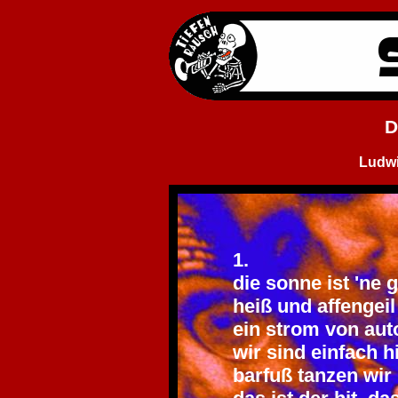
D
Ludwi
1.
die sonne ist 'ne 
heiß und affengeil
ein strom von aut
wir sind einfach h
barfuß tanzen wi