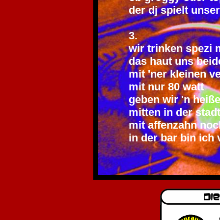
der dj spielt unser
3.
wir trinken spezi 
das haut uns bei
mit 'ner kleinen v
mit nur 80 watt
geben wir 'n heiß
mitten in der stad
mit affenzahn noch
in der bar bin ich 