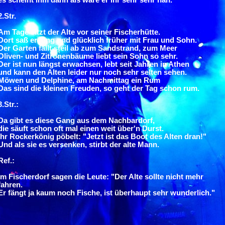
2.Str.
Am Tage sitzt der Alte vor seiner Fischerhütte.
Dort saß er jung und glücklich früher mit Frau und Sohn.
Der Garten fällt steil ab zum Sandstrand, zum Meer
Oliven- und Zitronenbäume liebt sein Sohn so sehr.
Der ist nun längst erwachsen, lebt seit Jahren in Athen
und kann den Alten leider nur noch sehr selten sehen.
Möwen und Delphine, am Nachmittag ein Rum
Das sind die kleinen Freuden, so geht der Tag schon rum.
3.Str.:
Da gibt es diese Gang aus dem Nachbardorf,
die säuft schon oft mal einen weit über'n Durst.
Ihr Rockerkönig pöbelt: "Jetzt ist das Boot des Alten dran!"
Und als sie es versenken, stirbt der alte Mann.
Ref.:
Im Fischerdorf sagen die Leute: "Der Alte sollte nicht mehr
fahren.
Er fängt ja kaum noch Fische, ist überhaupt sehr wunderlich."