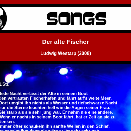
Der alte Fischer
Ludwig Westarp (2008)
1.Str.
Jede Nacht verlässt der Alte in seinem Boot
den vertrauten Fischerhafen und fährt auf's weite Meer.
Dort umgibt ihn nichts als Wasser und tiefschwarze Nacht
nur die Sterne leuchten hell wie die Augen seiner Frau.
Sie starb als sie sehr jung war. Er nahm nie eine andere.
Wenn er nachts in seinem Boot fährt, hat er Zeit an sie zu
denken.
Immer öfter schaukeln ihn sanfte Wellen in den Schlaf,
es scheint ihm dann als wäre er ihr sehr sehr nah.