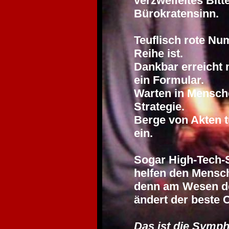
verzweifeltes Bitt
Bürokratensinn.
Teuflisch rote Nu
Reihe ist.
Dankbar erreicht 
ein Formular.
Warten in Mensche
Strategie.
Berge von Akten 
ein.
Sogar High-Tech
helfen den Mensch
denn am Wesen de
ändert der beste 
Das ist die Symph