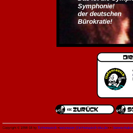
Symphonie!
der deutschen
Bürokratie!
Copyright © 1998-18 by
Tiefenrausch
<
webmaster@tiefenrausch-ska.de
> •
Datenschutze