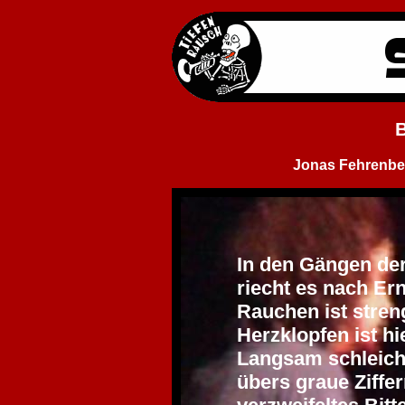
B
Jonas Fehrenbe
In den Gängen de
riecht es nach Er
Rauchen ist stren
Herzklopfen ist h
Langsam schleich
übers graue Ziffer