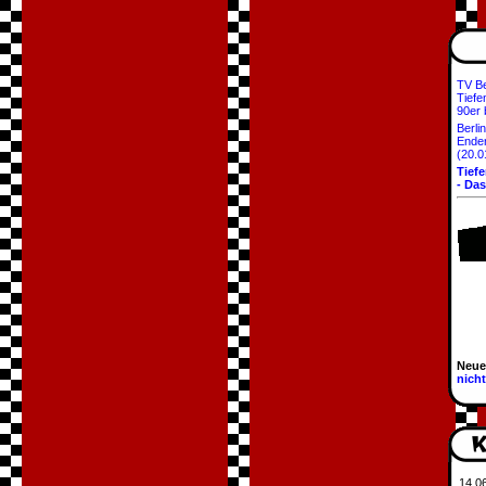
TV Ber
Tiefe
90er 
Berli
Ender
(20.0
Tief
- Da
Neue
nich
14.0