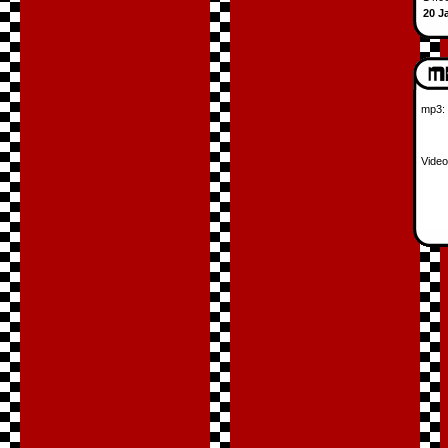
20 J
mp3:
Video