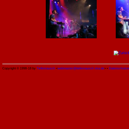
Copyright © 1998-18 by
Tiefenrausch
<
webmaster@tiefenrausch-ska.de
> •
Datenschutze