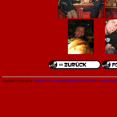
Copyright © 1998-18 by
Tiefenrausch
<
webmaster@tiefenrausch-ska.de
> •
Datenschutze