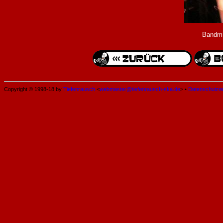
Bandmi
Copyright © 1998-18 by
Tiefenrausch
<
webmaster@tiefenrausch-ska.de
> •
Datenschutze