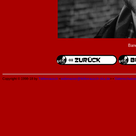
Band
Copyright © 1998-18 by
Tiefenrausch
<
webmaster@tiefenrausch-ska.de
> •
Datenschutze